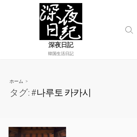
コ
ン
テ
ン
検
ツ
索
へ
深夜日記
切
ス
り
韓国生活日記
替
キ
え
ッ
プ
ホーム
>
タグ:
#나루토 카카시