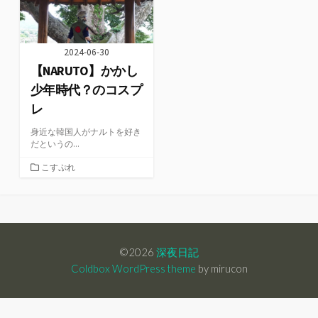
2024-06-30
【NARUTO】かかし
少年時代？のコスプ
レ
身近な韓国人がナルトを好き
だというの...
カ
こすぷれ
テ
ゴ
リ
ー
©2026
深夜日記
Coldbox WordPress theme
by mirucon