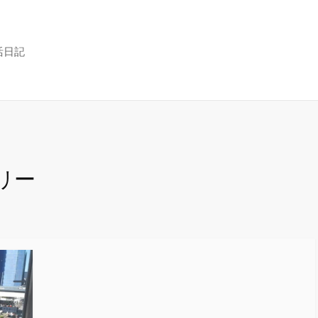
活日記
リー