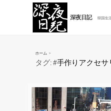
コ
ン
テ
深夜日記
韓国生
ン
ツ
へ
ス
キ
ホーム
>
ッ
タグ:
#手作りアクセサ
プ