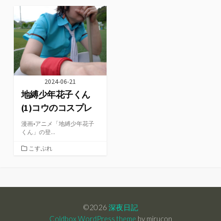
2024-06-21
地縛少年花子くん
(1)コウのコスプレ
漫画•アニメ「地縛少年花子
くん」の登...
カ
こすぷれ
テ
ゴ
リ
ー
©2026
深夜日記
Coldbox WordPress theme
by mirucon