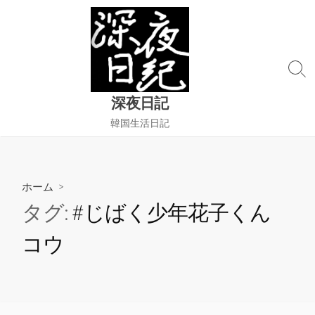
コ
ン
テ
ン
検
ツ
索
へ
深夜日記
切
ス
り
韓国生活日記
替
キ
え
ッ
プ
ホーム
>
タグ:
#じばく少年花子くん
コウ