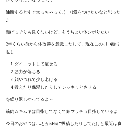
油断するとすぐ太っちゃって..(+_+)気をつけたいなと思った
よ
顔げっそりも良くないけど…もうちょい体シボりたい
2年くらい前から体改善を意識しだして、現在この↓1~4繰り
返し
ダイエットして痩せる
筋力が落ちる
顔やつれて少し老ける
鍛えたり保湿したりしてシャキッとさせる
を繰り返しやってるよ～
筋肉ムキムキは目指してなくて細マッチョ目指しているよ
今日のおやつは….とかSNSに投稿したりしてたけど最近は食