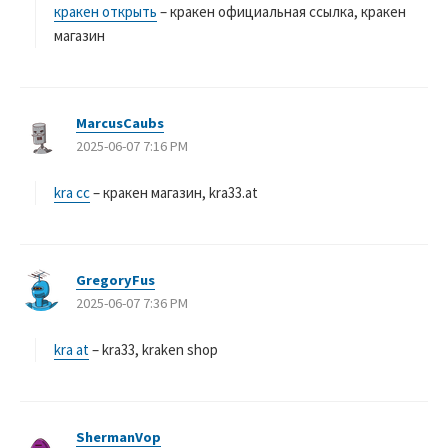
кракен открыть
– кракен официальная ссылка, кракен
магазин
MarcusCaubs
よ
2025-06-07 7:16 PM
り
:
kra cc
– кракен магазин, kra33.at
GregoryFus
よ
2025-06-07 7:36 PM
り
:
kra at
– kra33, kraken shop
ShermanVop
よ