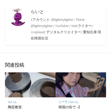
らいと
Xアカウント: @lightmylighter / Tiktok :
@lightmylighter / YouTuber / Webライター/
cosplayer/ デジタルクリエイター/ 愛知出身 現
在韓国生活
関連投稿
らいふ
こーで
/
らいふ
陶芸教室
韓国の街で -2