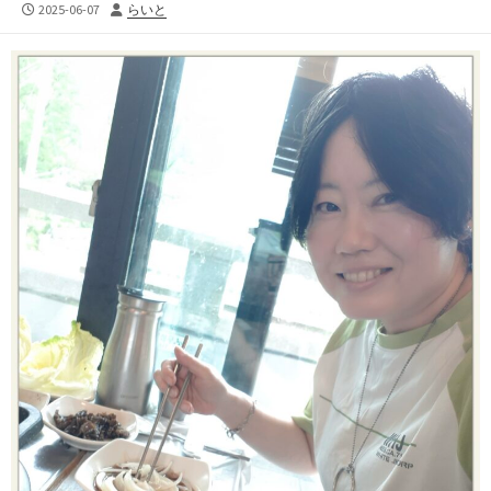
公
投
2025-06-07
らいと
開
稿
日
者