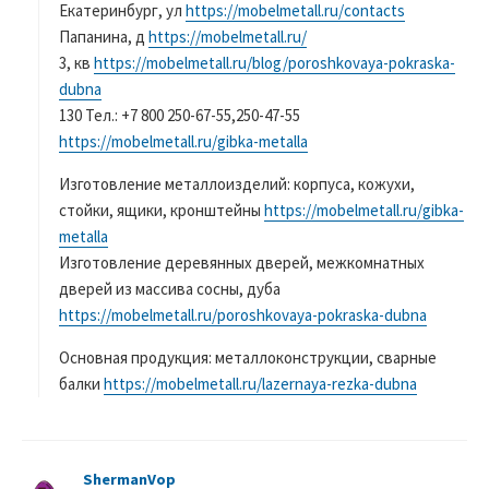
Екатеринбург, ул
https://mobelmetall.ru/contacts
Папанина, д
https://mobelmetall.ru/
3, кв
https://mobelmetall.ru/blog/poroshkovaya-pokraska-
dubna
130 Тел.: +7 800 250-67-55,250-47-55
https://mobelmetall.ru/gibka-metalla
Изготовление металлоизделий: корпуса, кожухи,
стойки, ящики, кронштейны
https://mobelmetall.ru/gibka-
metalla
Изготовление деревянных дверей, межкомнатных
дверей из массива сосны, дуба
https://mobelmetall.ru/poroshkovaya-pokraska-dubna
Основная продукция: металлоконструкции, сварные
балки
https://mobelmetall.ru/lazernaya-rezka-dubna
ShermanVop
よ