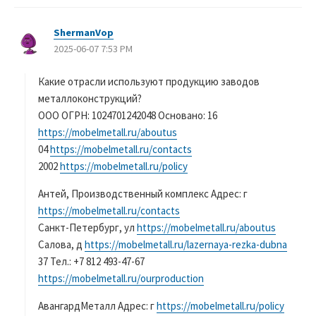
ShermanVop
よ
2025-06-07 7:53 PM
り
:
Какие отрасли используют продукцию заводов
металлоконструкций?
ООО ОГРН: 1024701242048 Основано: 16
https://mobelmetall.ru/aboutus
04
https://mobelmetall.ru/contacts
2002
https://mobelmetall.ru/policy
Антей, Производственный комплекс Адрес: г
https://mobelmetall.ru/contacts
Санкт-Петербург, ул
https://mobelmetall.ru/aboutus
Салова, д
https://mobelmetall.ru/lazernaya-rezka-dubna
37 Тел.: +7 812 493-47-67
https://mobelmetall.ru/ourproduction
АвангардМеталл Адрес: г
https://mobelmetall.ru/policy