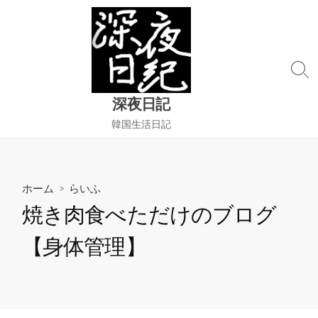
コ
ン
テ
ン
検
ツ
索
へ
深夜日記
切
ス
り
韓国生活日記
替
キ
え
ッ
プ
ホーム
>
らいふ
焼き肉食べただけのブログ
【身体管理】