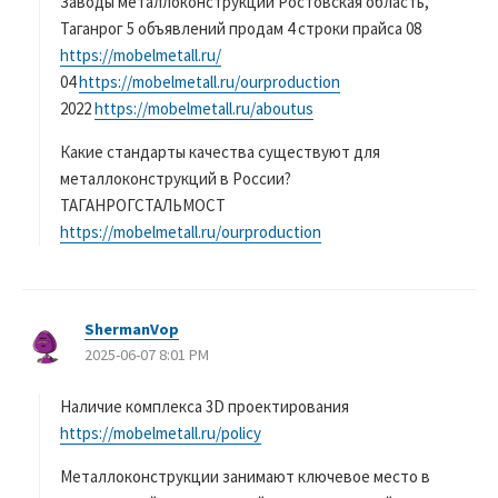
Заводы металлоконструкций Ростовская область,
Таганрог 5 объявлений продам 4 строки прайса 08
https://mobelmetall.ru/
04
https://mobelmetall.ru/ourproduction
2022
https://mobelmetall.ru/aboutus
Какие стандарты качества существуют для
металлоконструкций в России?
ТАГАНРОГСТАЛЬМОСТ
https://mobelmetall.ru/ourproduction
ShermanVop
よ
2025-06-07 8:01 PM
り
:
Наличие комплекса 3D проектирования
https://mobelmetall.ru/policy
Металлоконструкции занимают ключевое место в