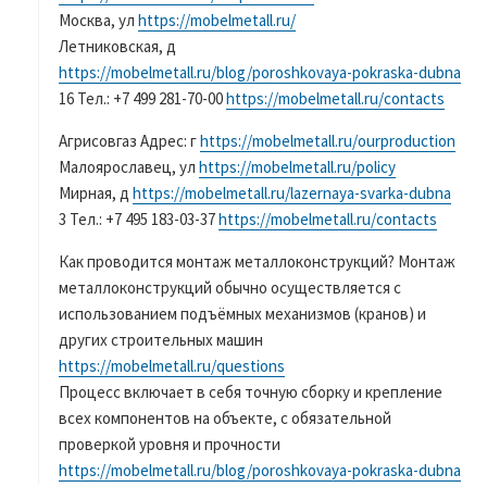
Москва, ул
https://mobelmetall.ru/
Летниковская, д
https://mobelmetall.ru/blog/poroshkovaya-pokraska-dubna
16 Тел.: +7 499 281-70-00
https://mobelmetall.ru/contacts
Агрисовгаз Адрес: г
https://mobelmetall.ru/ourproduction
Малоярославец, ул
https://mobelmetall.ru/policy
Мирная, д
https://mobelmetall.ru/lazernaya-svarka-dubna
3 Тел.: +7 495 183-03-37
https://mobelmetall.ru/contacts
Как проводится монтаж металлоконструкций? Монтаж
металлоконструкций обычно осуществляется с
использованием подъёмных механизмов (кранов) и
других строительных машин
https://mobelmetall.ru/questions
Процесс включает в себя точную сборку и крепление
всех компонентов на объекте, с обязательной
проверкой уровня и прочности
https://mobelmetall.ru/blog/poroshkovaya-pokraska-dubna