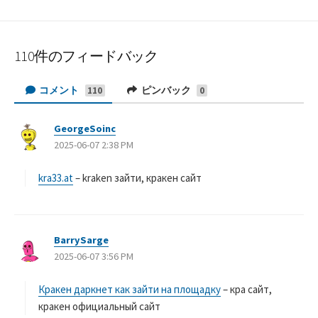
110件のフィードバック
コメント
ピンバック
110
0
GeorgeSoinc
よ
2025-06-07 2:38 PM
り
:
kra33.at
– kraken зайти, кракен сайт
BarrySarge
よ
2025-06-07 3:56 PM
り
:
Кракен даркнет как зайти на площадку
– кра сайт,
кракен официальный сайт