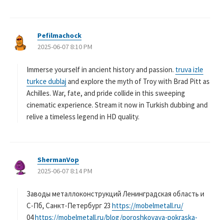
Pefilmachock
よ
2025-06-07 8:10 PM
り
:
Immerse yourself in ancient history and passion.
truva izle
turkce dublaj
and explore the myth of Troy with Brad Pitt as
Achilles. War, fate, and pride collide in this sweeping
cinematic experience. Stream it now in Turkish dubbing and
relive a timeless legend in HD quality.
ShermanVop
よ
2025-06-07 8:14 PM
り
:
Заводы металлоконструкций Ленинградская область и
С-Пб, Санкт-Петербург 23
https://mobelmetall.ru/
04
https://mobelmetall.ru/blog/poroshkovaya-pokraska-