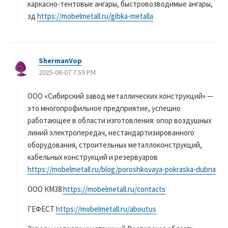
каркасно-тентовые ангары, быстровозводимые ангары,
зд
https://mobelmetall.ru/gibka-metalla
ShermanVop
よ
2025-06-07 7:59 PM
り
:
ООО «Сибирский завод металлических конструкций» —
это многопрофильное предприятие, успешно
работающее в области изготовления: опор воздушных
линий электропередач, нестандартизированного
оборудования, строительных металлоконструкций,
кабельных конструкций и резервуаров
https://mobelmetall.ru/blog/poroshkovaya-pokraska-dubna
ООО КМ38
https://mobelmetall.ru/contacts
ГЕФЕСТ
https://mobelmetall.ru/aboutus