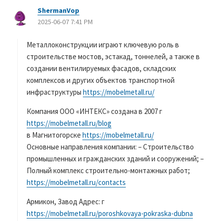
ShermanVop
よ
2025-06-07 7:41 PM
り
:
Металлоконструкции играют ключевую роль в
строительстве мостов, эстакад, тоннелей, а также в
создании вентилируемых фасадов, складских
комплексов и других объектов транспортной
инфраструктуры
https://mobelmetall.ru/
Компания ООО «ИНТЕКС» создана в 2007 г
https://mobelmetall.ru/blog
в Магнитогорске
https://mobelmetall.ru/
Основные направления компании: – Строительство
промышленных и гражданских зданий и сооружений; –
Полный комплекс строительно-монтажных работ;
https://mobelmetall.ru/contacts
Армикон, Завод Адрес: г
https://mobelmetall.ru/poroshkovaya-pokraska-dubna