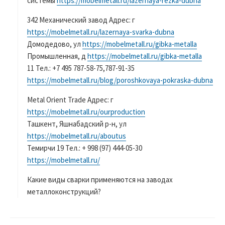
системы
https://mobelmetall.ru/lazernaya-rezka-dubna
342 Механический завод Адрес: г
https://mobelmetall.ru/lazernaya-svarka-dubna
Домодедово, ул
https://mobelmetall.ru/gibka-metalla
Промышленная, д
https://mobelmetall.ru/gibka-metalla
11 Тел.: +7 495 787-58-75,787-91-35
https://mobelmetall.ru/blog/poroshkovaya-pokraska-dubna
Metal Orient Trade Адрес: г
https://mobelmetall.ru/ourproduction
Ташкент, Яшнабадский р-н, ул
https://mobelmetall.ru/aboutus
Темирчи 19 Тел.: + 998 (97) 444-05-30
https://mobelmetall.ru/
Какие виды сварки применяются на заводах
металлоконструкций?