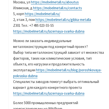
Москва, ул
https://mobelmetall.ru/aboutus
Илимская, д
https://mobelmetall.ru/contacts
5, корп
https://mobelmetall.ru/
2, этаж 3, пом
https://mobelmetall.ru/gibka-metalla
Z301 Тел.: +7 495 023-55-55
https://mobelmetall.ru/lazernaya-svarka-dubna
Можно ли заказать индивидуальные
металлоконструкции под конкретный проект?
Выбор типа металлоконструкций зависит от множества
факторов, таких как климатические условия, тип
объекта, его нагрузки и продолжительность
эксплуатации
https://mobelmetall.ru/blog/poroshkovaya-
pokraska-dubna
Специалисты заводов помогут выбрать оптимальный
вариант для каждого конкретного проекта
https://mobelmetall.ru/lazernaya-svarka-dubna
Более 5000 промышленных предприятий
зарегистрированы на WikiProm