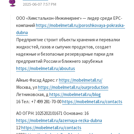
2025-06-07 7:57 PM
り
:
ООО «Химсталькон-Инжиниринг» — лидер среди EPC-
компаний
https://mobelmetall.ru/poroshkovaya-pokraska-
dubna
Предприятие строит объекты хранения и перевалки
жидкостей, газов и сыпучих продуктов, создает
надежные и безопасные резервуарные парки для
предприятий России и ближнего зарубежья
https://mobelmetall.ru/aboutus
Айкью Фасад Адрес: г
https://mobelmetall.ru/
Москва, ул
https://mobelmetall.ru/ourproduction
Летниковская, д
https://mobelmetall.ru/blog
16 Тел.: +7 499 281-70-00
https://mobelmetall.ru/contacts
АО ОГРН: 1025202101671 Основано: 16
https://mobelmetall.ru/lazernaya-rezka-dubna
12
https://mobelmetall.ru/contacts