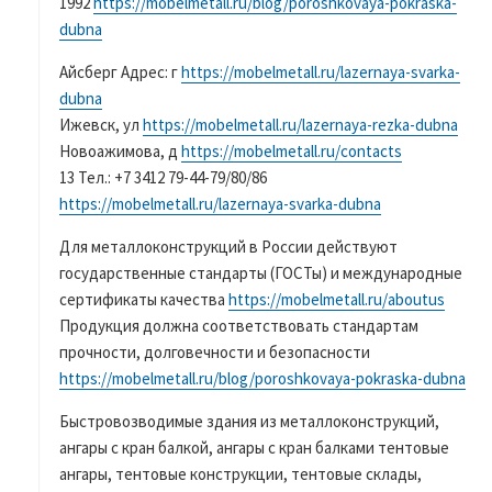
1992
https://mobelmetall.ru/blog/poroshkovaya-pokraska-
dubna
Айсберг Адрес: г
https://mobelmetall.ru/lazernaya-svarka-
dubna
Ижевск, ул
https://mobelmetall.ru/lazernaya-rezka-dubna
Новоажимова, д
https://mobelmetall.ru/contacts
13 Тел.: +7 3412 79-44-79/80/86
https://mobelmetall.ru/lazernaya-svarka-dubna
Для металлоконструкций в России действуют
государственные стандарты (ГОСТы) и международные
сертификаты качества
https://mobelmetall.ru/aboutus
Продукция должна соответствовать стандартам
прочности, долговечности и безопасности
https://mobelmetall.ru/blog/poroshkovaya-pokraska-dubna
Быстровозводимые здания из металлоконструкций,
ангары с кран балкой, ангары с кран балками тентовые
ангары, тентовые конструкции, тентовые склады,