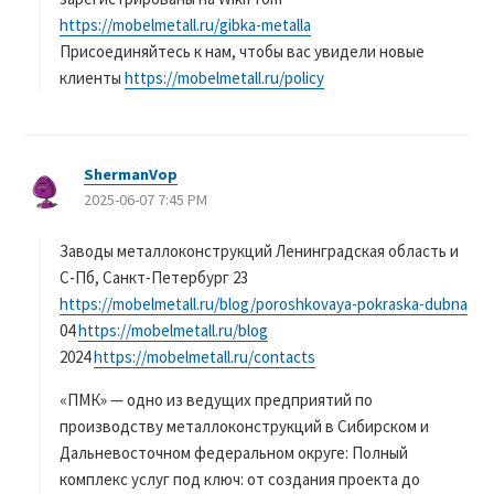
https://mobelmetall.ru/gibka-metalla
Присоединяйтесь к нам, чтобы вас увидели новые
клиенты
https://mobelmetall.ru/policy
ShermanVop
よ
2025-06-07 7:45 PM
り
:
Заводы металлоконструкций Ленинградская область и
С-Пб, Санкт-Петербург 23
https://mobelmetall.ru/blog/poroshkovaya-pokraska-dubna
04
https://mobelmetall.ru/blog
2024
https://mobelmetall.ru/contacts
«ПМК» — одно из ведущих предприятий по
производству металлоконструкций в Сибирском и
Дальневосточном федеральном округе: Полный
комплекс услуг под ключ: от создания проекта до