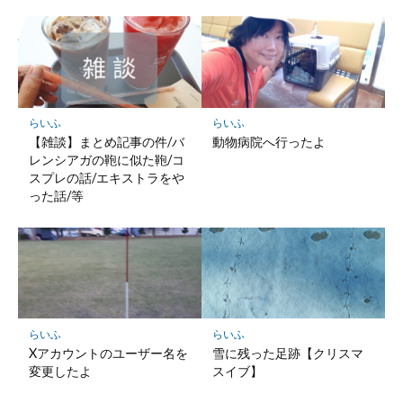
らいふ
らいふ
【雑談】まとめ記事の件/バ
動物病院へ行ったよ
レンシアガの鞄に似た鞄/コ
スプレの話/エキストラをや
った話/等
らいふ
らいふ
Xアカウントのユーザー名を
雪に残った足跡【クリスマ
変更したよ
スイブ】