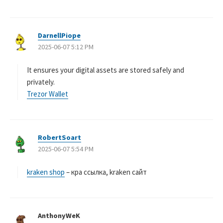
DarnellPiope
よ
2025-06-07 5:12 PM
り
:
It ensures your digital assets are stored safely and
privately.
Trezor Wallet
RobertSoart
よ
2025-06-07 5:54 PM
り
:
kraken shop
– кра ссылка, kraken сайт
AnthonyWeK
よ