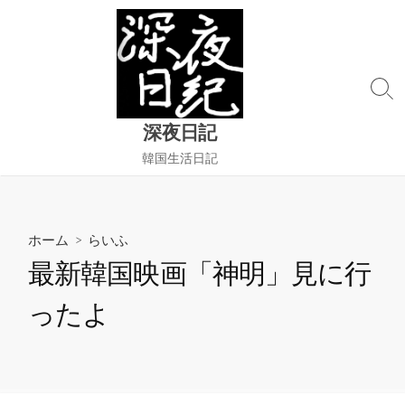
コ
ン
テ
ン
検
ツ
索
へ
深夜日記
切
ス
り
韓国生活日記
替
キ
え
ッ
プ
ホーム
>
らいふ
最新韓国映画「神明」見に行
ったよ