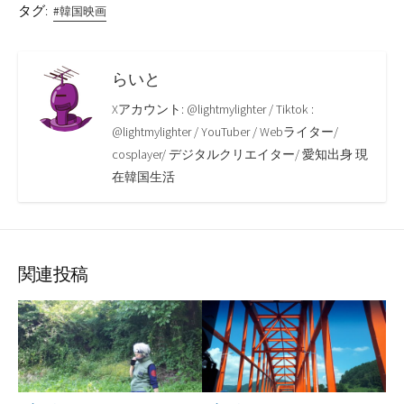
タグ:
#韓国映画
らいと
Xアカウント: @lightmylighter / Tiktok :
@lightmylighter / YouTuber / Webライター/
cosplayer/ デジタルクリエイター/ 愛知出身 現
在韓国生活
関連投稿