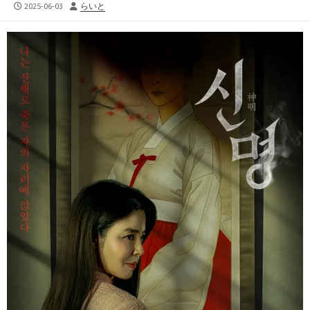
公
投
2025-06-03
らいと
開
稿
日
者