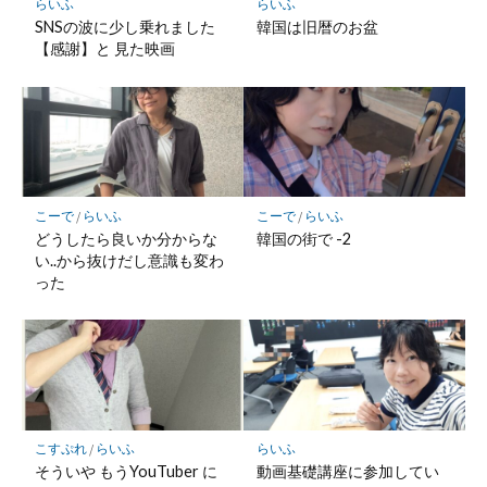
らいふ
らいふ
SNSの波に少し乗れました
韓国は旧暦のお盆
【感謝】と 見た映画
こーで
/
らいふ
こーで
/
らいふ
どうしたら良いか分からな
韓国の街で -2
い..から抜けだし意識も変わ
った
こすぷれ
/
らいふ
らいふ
そういや もうYouTuber に
動画基礎講座に参加してい