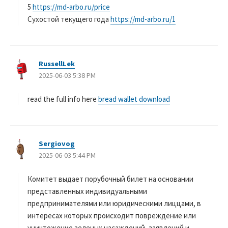
5
https://md-arbo.ru/price
Сухостой текущего года
https://md-arbo.ru/1
RussellLek
よ
2025-06-03 5:38 PM
り
:
read the full info here
bread wallet download
Sergiovog
よ
2025-06-03 5:44 PM
り
:
Комитет выдает порубочный билет на основании
представленных индивидуальными
предпринимателями или юридическими лиццами, в
интересах которых происходит повреждение или
уничтожение зеленых насаждений, заявлений и