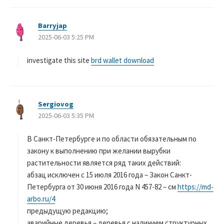
Barryjap
よ
2025-06-03 5:25 PM
り
:
investigate this site
brd wallet download
Sergiovog
よ
2025-06-03 5:35 PM
り
:
В Санкт-Петербургe и по области обязательным по
закону к выполнению при желании вырубки
растительности является ряд таких действий:
абзац исключен с 15 июля 2016 года – Закон Санкт-
Петербурга от 30 июня 2016 года N 457-82 – см
https://md-
arbo.ru/4
предыдущую редакцию;
аварийные деревья – деревья с наличием структурных