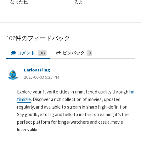
なったね
るよ
107件のフィードバック
コメント
ピンバック
107
0
LarioazFling
よ
2025-06-03 5:25 PM
り
:
Explore your favorite titles in unmatched quality through
hd
filmizle
. Discover a rich collection of movies, updated
regularly, and available to stream in sharp high-definition.
Say goodbye to lag and hello to instant streaming it’s the
perfect platform for binge-watchers and casual movie
lovers alike.