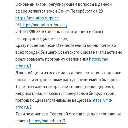
Основным актом, регулирующем вопросы в данной
сфере является закон Санкт-Петербурга от 28
https://md-arbo.ru/price
06
https://md-arbo.ru/privacy
2010 № 396-88 «О зелёных насаждениях в Санкт-
Петербурге» (далее – закон).
Сразу после Великой Отечественной войны почти во
всех городах бывшего Советского Союза начали активно
реализовывать программу озеленения
https://md-
arbo.ru/1
Для этой цели из всех видов деревьев тополя подошли
больше всего, поскольку растут чрезвычайно быстро (за
10 лет из саженца вырастает полноценное дерево),
неприхотливы и являются прекрасным биофильтром,
поглощающим загрязняющие вещества
https://md-
arbo.ru/2
Так и появились в Северной столице целые «тополиные
аллеи»
https://md-arbo.ru/1