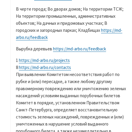
В черте города; Во дворах домов; На территории ТСЖ;
На территории промышленных, административных
объектов; На дачных и придомовых участках; В
городских и загородных парках; Кладбищах
https://md-
arbo.ru/feedback
Вырубка деревьев
https://md-arbo.ru/feedback
1
https://md-arbo.ru/projects
8
https://md-arbo.ru/contacts
При выявлении Комитетом несоответствия работ по
рубке и (или) пересадке, а также любому другому
правомерному повреждению или уничтожению зеленых
насаждений условиям выданных порубочных билетов
Комитет в порядке, установленном Правительством
Санкт-Петербурга, определяет восстановительную
стоимость зеленых насаждений, поврежденных и (или)
уничтоженных в нарушение условий выданного
порубочного билета, а также незамедлительно в