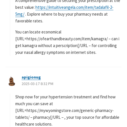
A comprehensive guide to securing your prescription at the
best value:
https://intuitiveangela.com/item/tadalafil-2-
5mg/
. Explore where to buy your pharmacy needs at
favorable rates.
You can locate economical
[URL=https://ofearthandbeauty.com/item/kamagra/ – can i
get kamagra without a perscription[/URL – for controlling
your nasal allergy symptoms on internet sites.
apigionug
よ
2025-03-17 8:32 PM
り
:
Shop now for your hypertension treatment and find how
much you can save at
[URL=https://mywyomingstore.com/generic-pharmacy-
tablets/ – pharmacy[/URL – , your top source for affordable
healthcare solutions.