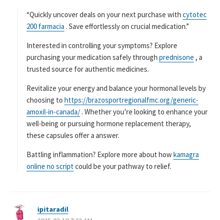
:
“Quickly uncover deals on your next purchase with
cytotec
200 farmacia
. Save effortlessly on crucial medication.”
Interested in controlling your symptoms? Explore
purchasing your medication safely through
prednisone
, a
trusted source for authentic medicines.
Revitalize your energy and balance your hormonal levels by
choosing to
https://brazosportregionalfmc.org/generic-
amoxil-in-canada/
. Whether you’re looking to enhance your
well-being or pursuing hormone replacement therapy,
these capsules offer a answer.
Battling inflammation? Explore more about how
kamagra
online no script
could be your pathway to relief.
ipitaradil
よ