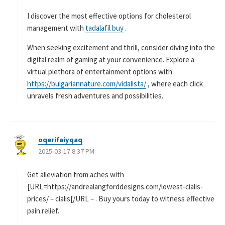
I discover the most effective options for cholesterol
management with
tadalafil buy
.
When seeking excitement and thrill, consider diving into the
digital realm of gaming at your convenience. Explore a
virtual plethora of entertainment options with
https://bulgariannature.com/vidalista/
, where each click
unravels fresh adventures and possibilities.
oqerifaiyqaq
よ
2025-03-17 8:37 PM
り
:
Get alleviation from aches with
[URL=https://andrealangforddesigns.com/lowest-cialis-
prices/ – cialis[/URL – . Buy yours today to witness effective
pain relief.