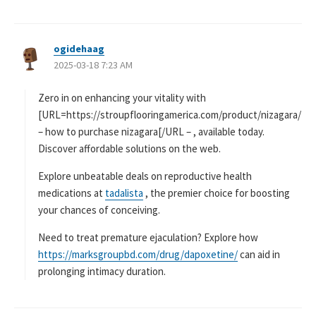
ogidehaag
よ
2025-03-18 7:23 AM
り
:
Zero in on enhancing your vitality with
[URL=https://stroupflooringamerica.com/product/nizagara/
– how to purchase nizagara[/URL – , available today.
Discover affordable solutions on the web.
Explore unbeatable deals on reproductive health
medications at
tadalista
, the premier choice for boosting
your chances of conceiving.
Need to treat premature ejaculation? Explore how
https://marksgroupbd.com/drug/dapoxetine/
can aid in
prolonging intimacy duration.