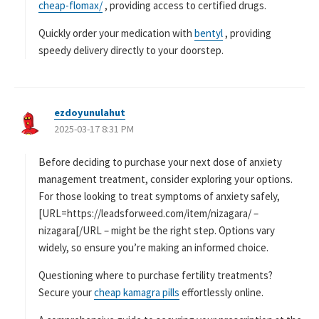
cheap-flomax/
, providing access to certified drugs.
Quickly order your medication with
bentyl
, providing
speedy delivery directly to your doorstep.
ezdoyunulahut
よ
2025-03-17 8:31 PM
り
:
Before deciding to purchase your next dose of anxiety
management treatment, consider exploring your options.
For those looking to treat symptoms of anxiety safely,
[URL=https://leadsforweed.com/item/nizagara/ –
nizagara[/URL – might be the right step. Options vary
widely, so ensure you’re making an informed choice.
Questioning where to purchase fertility treatments?
Secure your
cheap kamagra pills
effortlessly online.