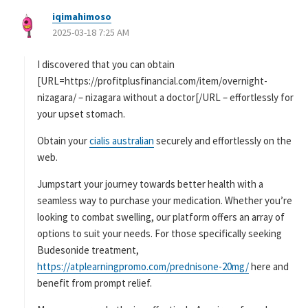
iqimahimoso
よ
2025-03-18 7:25 AM
り
:
I discovered that you can obtain
[URL=https://profitplusfinancial.com/item/overnight-
nizagara/ – nizagara without a doctor[/URL – effortlessly for
your upset stomach.
Obtain your
cialis australian
securely and effortlessly on the
web.
Jumpstart your journey towards better health with a
seamless way to purchase your medication. Whether you’re
looking to combat swelling, our platform offers an array of
options to suit your needs. For those specifically seeking
Budesonide treatment,
https://atplearningpromo.com/prednisone-20mg/
here and
benefit from prompt relief.