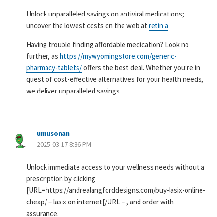
Unlock unparalleled savings on antiviral medications;
uncover the lowest costs on the web at
retin a
.
Having trouble finding affordable medication? Look no
further, as
https://mywyomingstore.com/generic-
pharmacy-tablets/
offers the best deal. Whether you’re in
quest of cost-effective alternatives for your health needs,
we deliver unparalleled savings.
umusonan
よ
2025-03-17 8:36 PM
り
:
Unlock immediate access to your wellness needs without a
prescription by clicking
[URL=https://andrealangforddesigns.com/buy-lasix-online-
cheap/ – lasix on internet[/URL – , and order with
assurance.