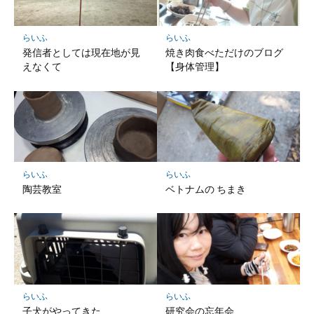
らいふ
らいふ
発信者としては現在地が見
焼き肉食べただけのブログ
えなくて
【身体管理】
らいふ
らいふ
陶芸教室
ベトナムの ちまき
らいふ
らいふ
子犬がやってきた
研究会の忘年会