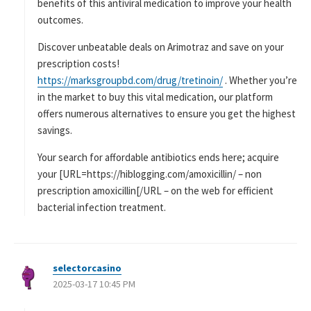
benefits of this antiviral medication to improve your health
outcomes.
Discover unbeatable deals on Arimotraz and save on your
prescription costs!
https://marksgroupbd.com/drug/tretinoin/
. Whether you’re
in the market to buy this vital medication, our platform
offers numerous alternatives to ensure you get the highest
savings.
Your search for affordable antibiotics ends here; acquire
your [URL=https://hiblogging.com/amoxicillin/ – non
prescription amoxicillin[/URL – on the web for efficient
bacterial infection treatment.
selectorcasino
よ
2025-03-17 10:45 PM
り
: