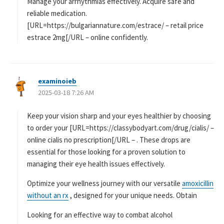
Manage your arrhythmias effectively. Acquire safe and
reliable medication.
[URL=https://bulgariannature.com/estrace/ – retail price
estrace 2mg[/URL – online confidently.
examinoieb
よ
2025-03-18 7:26 AM
り
:
Keep your vision sharp and your eyes healthier by choosing
to order your [URL=https://classybodyart.com/drug/cialis/ –
online cialis no prescription[/URL – . These drops are
essential for those looking for a proven solution to
managing their eye health issues effectively.
Optimize your wellness journey with our versatile
amoxicillin
without an rx
, designed for your unique needs. Obtain
Looking for an effective way to combat alcohol