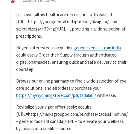
2025-03-18 7:23 AM
り
:
I discover all my healthcare necessities with ease at
[URL=https://youngdental.net/product/nizagara/ – no
script nizagara 50 mg[/URL – , providing a wide selection of
prescriptions.
Buyers interested in acquiring
generic xenical from india
could easily Order their Supply through authenticated
digital pharmacies, ensuring quick and safe delivery to their
doorstep.
Browse our online pharmacy to find a wide selection of eye
care solutions, and effortlessly purchase your
https://mywyomingstore.com/pill/tadalafil/
with ease.
Revitalize your vigor effortlessly; acquire
[URL=https://marksgroupbd.com/purchase-tadalafil-online/
– generic tadalafil canada[/URL – to elevate your wellness
by means of a credible source.