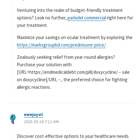
Venturing into the realm of budget-friendly treatment
options? Look no further,
parlodel commercial
right here for
your treatment.
Maximize your savings on ocular treatment by exploring the
https://marksgroupbd.com/prednisone-price/
.
Zealously seeking relief from year-round allergies?
Purchase your solution with
[URL=https://endmedicaldebt.com/pill/doxycycline/ – sale
on doxycycline[/URL – , the preferred choice for fighting
allergic reactions.
ewejuyut
よ
2025-03-18 7:12 AM
り
:
Discover cost-effective options to your healthcare needs