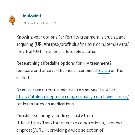
inulosimi
よ
2025-03-17 8:40 PM
り
:
Knowing your options for fertility treatment is crucial, and
acquiring [URL=https://profitplusfinancial.com/item/levitra/
– levitra[/URL – can be a affordable solution.
Researching affordable options for HIV treatment?
Compare and uncover the most economical
levitra
on the
market.
Need to save on your medication expenses? Find the
https://atplearningpromo.com/pharmacy-com-lowest-price/
for lower rates on medications.
Consider securing your drugs easily from
[URL=https://frankfortamerican.com/tretinoin/ – renova
empresa[/URL – , providing a wide selection of