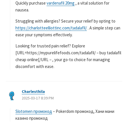
Quickly purchase
vardenafil 20mg
, a vital solution for
nausea.
Struggling with allergies? Secure your relief by opting to
https://charlotteelliottinc.com/tadalafil/
. A simple step can
ease your symptoms effectively.
Looking for trusted pain relief? Explore
[URL=https://mypurelifefoods.com/tadalafil/ – buy tadalafil
cheap online[/URL – , your go-to choice for managing
discomfort with ease.
Charlesthila
よ
2025-03-17 8:39 PM
り
:
Slotomen промокод
– Pokerdom промокод, Хани мани
казино промокод