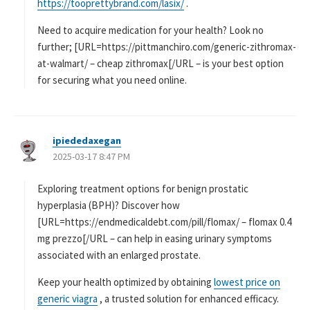
https://tooprettybrand.com/lasix/
.
Need to acquire medication for your health? Look no
further; [URL=https://pittmanchiro.com/generic-zithromax-
at-walmart/ – cheap zithromax[/URL – is your best option
for securing what you need online.
ipiededaxegan
よ
2025-03-17 8:47 PM
り
:
Exploring treatment options for benign prostatic
hyperplasia (BPH)? Discover how
[URL=https://endmedicaldebt.com/pill/flomax/ – flomax 0.4
mg prezzo[/URL – can help in easing urinary symptoms
associated with an enlarged prostate.
Keep your health optimized by obtaining
lowest price on
generic viagra
, a trusted solution for enhanced efficacy.