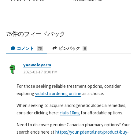
75件のフィードバック
コメント
ピンバック
75
0
yaawoloyarm
よ
2025-03-17 8:30 PM
り
:
For those seeking reliable treatment options, consider
exploring
vidalista ordering on line
as a choice.
When seeking to acquire androgenetic alopecia remedies,
consider clicking here:
cialis 10mg
for affordable options.
Need to discover genuine Canadian pharmacy options? Your
search ends here at
https://youngdental.net/product/buy-