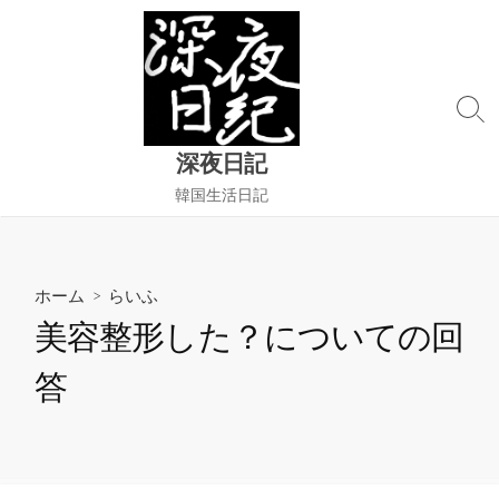
コ
ン
テ
ン
検
ツ
索
へ
深夜日記
切
ス
り
韓国生活日記
替
キ
え
ッ
プ
ホーム
>
らいふ
美容整形した？についての回
答