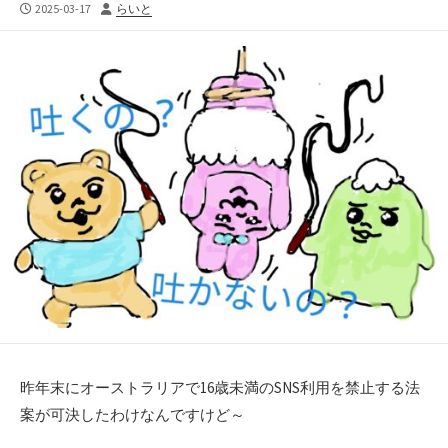
公
投
2025-03-17
らいと
開
稿
日
者
昨年末にオーストラリアで16歳未満のSNS利用を禁止する法
案が可決したわけなんですけど～