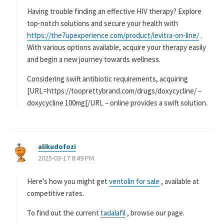
Having trouble finding an effective HIV therapy? Explore
top-notch solutions and secure your health with
https://the7upexperience.com/product/levitra-on-line/
.
With various options available, acquire your therapy easily
and begin a new journey towards wellness.
Considering swift antibiotic requirements, acquiring
[URL=https://tooprettybrand.com/drugs/doxycycline/ –
doxycycline 100mg[/URL – online provides a swift solution.
alikudofozi
よ
2025-03-17 8:49 PM
り
:
Here’s how you might get
ventolin for sale
, available at
competitive rates.
To find out the current
tadalafil
, browse our page.