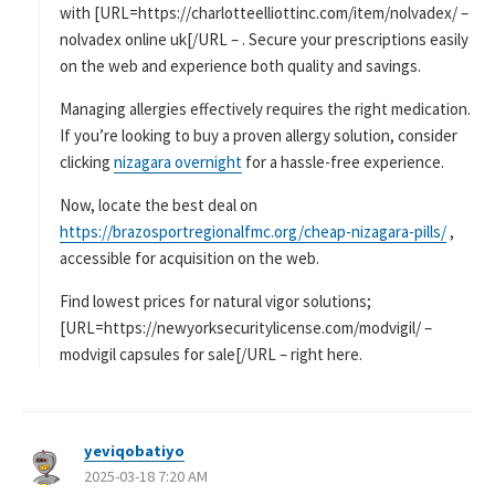
with [URL=https://charlotteelliottinc.com/item/nolvadex/ –
nolvadex online uk[/URL – . Secure your prescriptions easily
on the web and experience both quality and savings.
Managing allergies effectively requires the right medication.
If you’re looking to buy a proven allergy solution, consider
clicking
nizagara overnight
for a hassle-free experience.
Now, locate the best deal on
https://brazosportregionalfmc.org/cheap-nizagara-pills/
,
accessible for acquisition on the web.
Find lowest prices for natural vigor solutions;
[URL=https://newyorksecuritylicense.com/modvigil/ –
modvigil capsules for sale[/URL – right here.
yeviqobatiyo
よ
2025-03-18 7:20 AM
り