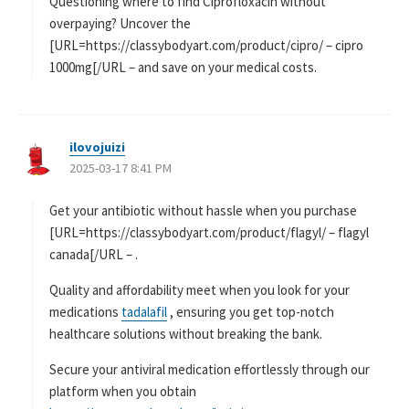
Questioning where to find Ciprofloxacin without
overpaying? Uncover the
[URL=https://classybodyart.com/product/cipro/ – cipro
1000mg[/URL – and save on your medical costs.
ilovojuizi
よ
2025-03-17 8:41 PM
り
:
Get your antibiotic without hassle when you purchase
[URL=https://classybodyart.com/product/flagyl/ – flagyl
canada[/URL – .
Quality and affordability meet when you look for your
medications
tadalafil
, ensuring you get top-notch
healthcare solutions without breaking the bank.
Secure your antiviral medication effortlessly through our
platform when you obtain