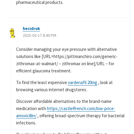
pharmaceutical products.
hecidruk
よ
2025-03-17 8:40 PM
り
:
Consider managing your eye pressure with alternative
solutions like [URL=https://pittmanchiro.com/generic-
zithromax-at-walmart/ – zithromax on line[/URL – for
efficient glaucoma treatment.
To find the least expensive
vardenafil 20mg
, look at
browsing various internet drugstores.
Discover affordable alternatives to the brand-name
medication with
https://castleffrench.com/low-price-
amoxicillin/
, offering broad-spectrum therapy for bacterial
infections.