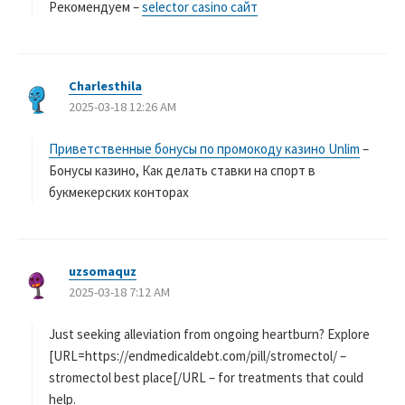
Рекомендуем –
selector casino сайт
Charlesthila
よ
2025-03-18 12:26 AM
り
:
Приветственные бонусы по промокоду казино Unlim
–
Бонусы казино, Как делать ставки на спорт в
букмекерских конторах
uzsomaquz
よ
2025-03-18 7:12 AM
り
:
Just seeking alleviation from ongoing heartburn? Explore
[URL=https://endmedicaldebt.com/pill/stromectol/ –
stromectol best place[/URL – for treatments that could
help.