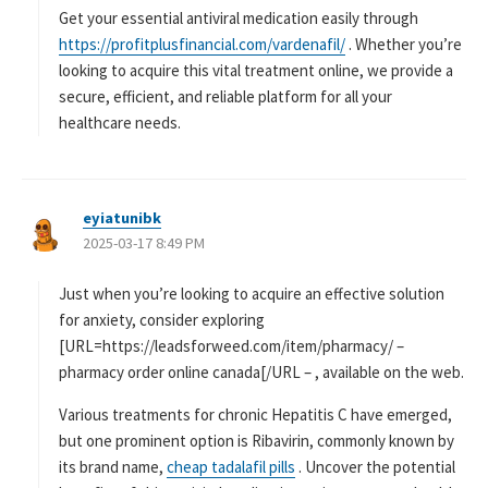
Get your essential antiviral medication easily through
https://profitplusfinancial.com/vardenafil/
. Whether you’re
looking to acquire this vital treatment online, we provide a
secure, efficient, and reliable platform for all your
healthcare needs.
eyiatunibk
よ
2025-03-17 8:49 PM
り
:
Just when you’re looking to acquire an effective solution
for anxiety, consider exploring
[URL=https://leadsforweed.com/item/pharmacy/ –
pharmacy order online canada[/URL – , available on the web.
Various treatments for chronic Hepatitis C have emerged,
but one prominent option is Ribavirin, commonly known by
its brand name,
cheap tadalafil pills
. Uncover the potential