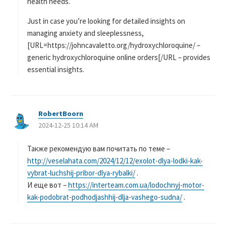
health needs.
Just in case you’re looking for detailed insights on
managing anxiety and sleeplessness,
[URL=https://johncavaletto.org/hydroxychloroquine/ –
generic hydroxychloroquine online orders[/URL – provides
essential insights.
RobertBoorn
よ
2024-12-25 10:14 AM
り
:
Также рекомендую вам почитать по теме –
http://veselahata.com/2024/12/12/exolot-dlya-lodki-kak-
vybrat-luchshij-pribor-dlya-rybalki/
.
И еще вот –
https://interteam.com.ua/lodochnyj-motor-
kak-podobrat-podhodjashhij-dlja-vashego-sudna/
.