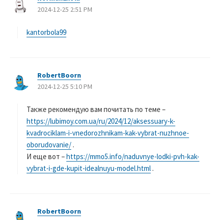
2024-12-25 2:51 PM
り
:
kantorbola99
RobertBoorn
よ
2024-12-25 5:10 PM
り
:
Также рекомендую вам почитать по теме –
https://lubimoy.com.ua/ru/2024/12/aksessuary-k-
kvadrociklam-i-vnedorozhnikam-kak-vybrat-nuzhnoe-
oborudovanie/
.
И еще вот –
https://mmo5.info/naduvnye-lodki-pvh-kak-
vybrat-i-gde-kupit-idealnuyu-model.html
.
RobertBoorn
よ