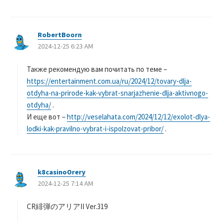
RobertBoorn
よ
2024-12-25 6:23 AM
り
:
Также рекомендую вам почитать по теме –
https://entertainment.com.ua/ru/2024/12/tovary-dlja-
otdyha-na-prirode-kak-vybrat-snarjazhenie-dlja-aktivnogo-
otdyha/
.
И еще вот –
http://veselahata.com/2024/12/12/exolot-dlya-
lodki-kak-pravilno-vybrat-i-ispolzovat-pribor/
.
k8casinoOrery
よ
2024-12-25 7:14 AM
り
:
CR緋弾のアリアII Ver.319