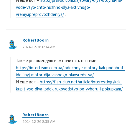
И еще вот –
http://pravdu.com.ua/tovary-dlya-otdyha-na-
vode-vsyo-chto-nuzhno-dlya-aktivnogo-
vremyapreprovozhdeniya/
.
RobertBoorn
よ
2024-12-26 8:34 AM
り
:
Также рекомендую вам почитать по теме –
https://interteam.com.ua/lodochnye-motory-kak-podobrat-
idealnyj-motor-dlja-vashego-plavsredstva/
.
И еще вот –
https://fish-club.net/article/interesting/kak-
kupit-vse-dlya-lodok-rukovodstvo-po-vyboru-i-pokupkam/
.
RobertBoorn
よ
2024-12-26 8:39 AM
り
: