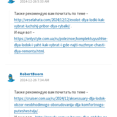
2024-12-26 5:33 AM
り
:
Также рекомендую вам почитать по теме –
http://veselahata.com/2024/12/12/exolot-dlya-lodki-kak-
vybrat-luchshij-pribor-dlya-rybalki/
.
И еще вот –
https://onlystyle.com.ua/ru/poleznoe/komplektuyushhie-
dlya-lodok-i-yaht-kak-vybrat-i-gde-najti-nuzhnye-chasti-
dlya-remonta.html
.
RobertBoorn
よ
2024-12-26 7:34 AM
り
:
Также рекомендую вам почитать по теме –
https://cruiser.com.ua/ru/2024/12/aksessuary-dlja-lodok-
obzor-neobhodimogo-oborudovanija-dlja-komfortnogo-
puteshestvija/
.