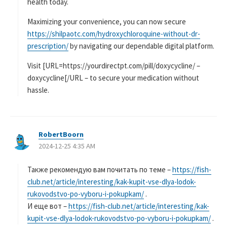
health today.
Maximizing your convenience, you can now secure
https://shilpaotc.com/hydroxychloroquine-without-dr-
prescription/
by navigating our dependable digital platform.
Visit [URL=https://yourdirectpt.com/pill/doxycycline/ –
doxycycline[/URL – to secure your medication without
hassle.
RobertBoorn
よ
2024-12-25 4:35 AM
り
:
Также рекомендую вам почитать по теме –
https://fish-
club.net/article/interesting/kak-kupit-vse-dlya-lodok-
rukovodstvo-po-vyboru-i-pokupkam/
.
И еще вот –
https://fish-club.net/article/interesting/kak-
kupit-vse-dlya-lodok-rukovodstvo-po-vyboru-i-pokupkam/
.