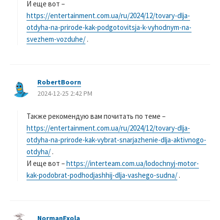
И еще вот –
https://entertainment.com.ua/ru/2024/12/tovary-dlja-
otdyha-na-prirode-kak-podgotovitsja-k-vyhodnym-na-
svezhem-vozduhe/
.
RobertBoorn
よ
2024-12-25 2:42 PM
り
:
Также рекомендую вам почитать по теме –
https://entertainment.com.ua/ru/2024/12/tovary-dlja-
otdyha-na-prirode-kak-vybrat-snarjazhenie-dlja-aktivnogo-
otdyha/
.
И еще вот –
https://interteam.com.ua/lodochnyj-motor-
kak-podobrat-podhodjashhij-dlja-vashego-sudna/
.
NormanExola
よ