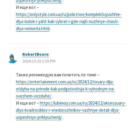
uspeshnyx-priklyuchenij/
.
И еще вот –
https://onlystyle.com.ua/ru/poleznoe/komplektuyushhie-
dlya-lodok-i-yaht-kak-vybrat-i-gde-najti-nuzhnye-chasti-
dlya-remonta.html
.
RobertBoorn
よ
2024-12-25 1:55 PM
り
:
Также рекомендую вам почитать по теме –
https://entertainment.com.ua/ru/2024/12/tovary-dlja-
otdyha-na-prirode-kak-podgotovitsja-k-vyhodnym-na-
svezhem-vozduhe/
.
И еще вот –
https://lubimoy.com.ua/ru/2024/12/aksessuary-
dlya-kvadrociklov-i-vnedorozhnikov-vazhnye-detali-dlya-
uspeshnyx-priklyuchenij/
.