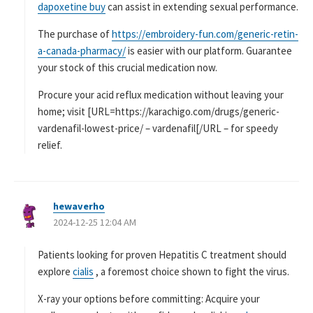
dapoxetine buy
can assist in extending sexual performance.
The purchase of
https://embroidery-fun.com/generic-retin-
a-canada-pharmacy/
is easier with our platform. Guarantee
your stock of this crucial medication now.
Procure your acid reflux medication without leaving your
home; visit [URL=https://karachigo.com/drugs/generic-
vardenafil-lowest-price/ – vardenafil[/URL – for speedy
relief.
hewaverho
よ
2024-12-25 12:04 AM
り
:
Patients looking for proven Hepatitis C treatment should
explore
cialis
, a foremost choice shown to fight the virus.
X-ray your options before committing: Acquire your