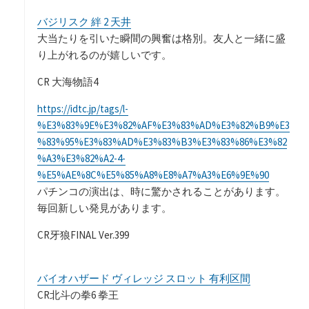
バジリスク 絆 2 天井
大当たりを引いた瞬間の興奮は格別。友人と一緒に盛
り上がれるのが嬉しいです。
CR 大海物語4
https://idtc.jp/tags/l-
%E3%83%9E%E3%82%AF%E3%83%AD%E3%82%B9%E3
%83%95%E3%83%AD%E3%83%B3%E3%83%86%E3%82
%A3%E3%82%A2-4-
%E5%AE%8C%E5%85%A8%E8%A7%A3%E6%9E%90
パチンコの演出は、時に驚かされることがあります。
毎回新しい発見があります。
CR牙狼FINAL Ver.399
バイオハザード ヴィレッジ スロット 有利区間
CR北斗の拳6 拳王