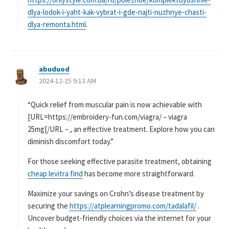
dlya-lodok-i-yaht-kak-vybrat-i-gde-najti-nuzhnye-chasti-
dlya-remonta.html
.
abuduod
よ
2024-12-25 9:13 AM
り
:
“Quick relief from muscular pain is now achievable with
[URL=https://embroidery-fun.com/viagra/ – viagra
25mg[/URL – , an effective treatment. Explore how you can
diminish discomfort today.”
For those seeking effective parasite treatment, obtaining
cheap levitra find
has become more straightforward.
Maximize your savings on Crohn’s disease treatment by
securing the
https://atplearningpromo.com/tadalafil/
.
Uncover budget-friendly choices via the internet for your