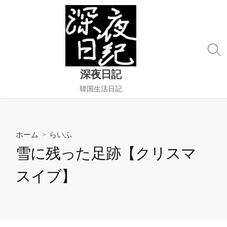
コ
ン
テ
ン
検
ツ
索
へ
深夜日記
切
ス
り
韓国生活日記
替
キ
え
ッ
プ
ホーム
>
らいふ
雪に残った足跡【クリスマ
スイブ】