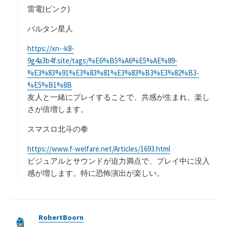
雷電(ピンク)
バルタン星人
https://xn--k8-
9g4a3b4f.site/tags/%E6%B5%A6%E5%AE%89-
%E3%83%91%E3%83%81%E3%83%B3%E3%82%B3-
%E5%B1%8B
友人と一緒にプレイすることで、共感が生まれ、楽し
さが倍増します。
スマスロ北斗の拳
https://www.f-welfare.net/Articles/1693.html
ビジュアルとサウンドが迫力満点で、プレイ中に没入
感が増します。特に恐怖演出が楽しい。
RobertBoorn
よ