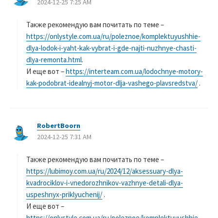
2024-12-25 7:25 AM
り
:
Также рекомендую вам почитать по теме –
https://onlystyle.com.ua/ru/poleznoe/komplektuyushhie-
dlya-lodok-i-yaht-kak-vybrat-i-gde-najti-nuzhnye-chasti-
dlya-remonta.html
.
И еще вот –
https://interteam.com.ua/lodochnye-motory-
kak-podobrat-idealnyj-motor-dlja-vashego-plavsredstva/
.
RobertBoorn
よ
2024-12-25 7:31 AM
り
:
Также рекомендую вам почитать по теме –
https://lubimoy.com.ua/ru/2024/12/aksessuary-dlya-
kvadrociklov-i-vnedorozhnikov-vazhnye-detali-dlya-
uspeshnyx-priklyuchenij/
.
И еще вот –
https://onlystyle.com.ua/ru/poleznoe/komplektuyushhie-