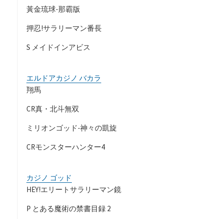
黃金琉球-那霸版
押忍!サラリーマン番長
S メイドインアビス
エルドアカジノ バカラ
翔馬
CR真・北斗無双
ミリオンゴッド-神々の凱旋
CRモンスターハンター4
カジノ ゴッド
HEY!エリートサラリーマン鏡
P とある魔術の禁書目録 2