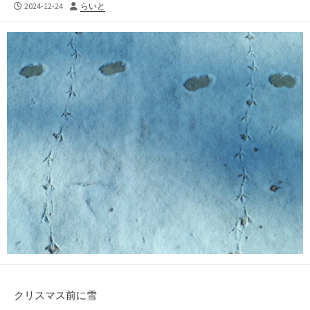
公
投
2024-12-24
らいと
開
稿
日
者
クリスマス前に雪