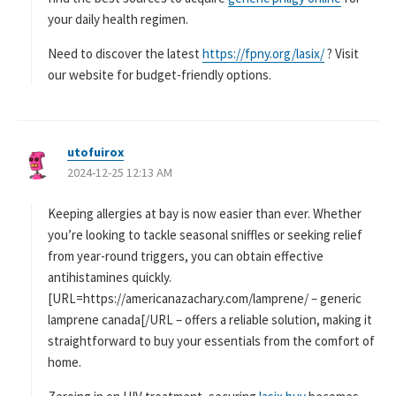
your daily health regimen.
Need to discover the latest
https://fpny.org/lasix/
? Visit
our website for budget-friendly options.
utofuirox
よ
2024-12-25 12:13 AM
り
:
Keeping allergies at bay is now easier than ever. Whether
you’re looking to tackle seasonal sniffles or seeking relief
from year-round triggers, you can obtain effective
antihistamines quickly.
[URL=https://americanazachary.com/lamprene/ – generic
lamprene canada[/URL – offers a reliable solution, making it
straightforward to buy your essentials from the comfort of
home.