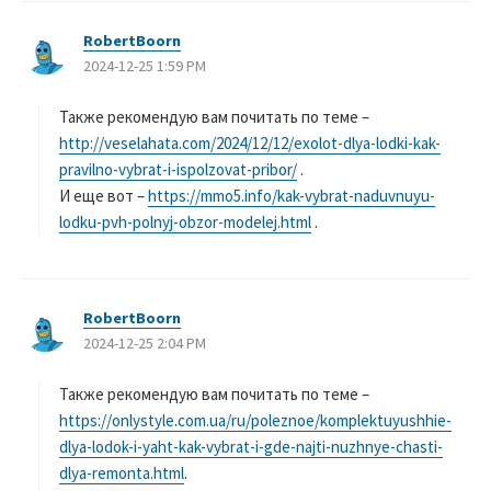
RobertBoorn
よ
2024-12-25 1:59 PM
り
:
Также рекомендую вам почитать по теме –
http://veselahata.com/2024/12/12/exolot-dlya-lodki-kak-
pravilno-vybrat-i-ispolzovat-pribor/
.
И еще вот –
https://mmo5.info/kak-vybrat-naduvnuyu-
lodku-pvh-polnyj-obzor-modelej.html
.
RobertBoorn
よ
2024-12-25 2:04 PM
り
:
Также рекомендую вам почитать по теме –
https://onlystyle.com.ua/ru/poleznoe/komplektuyushhie-
dlya-lodok-i-yaht-kak-vybrat-i-gde-najti-nuzhnye-chasti-
dlya-remonta.html
.