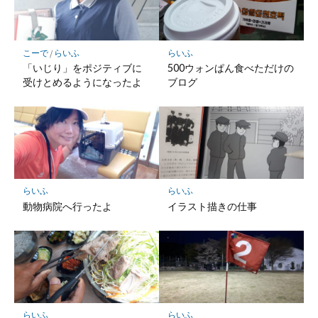
こーで
/
らいふ
らいふ
「いじり」をポジティブに
500ウォンぱん食べただけの
受けとめるようになったよ
ブログ
らいふ
らいふ
動物病院へ行ったよ
イラスト描きの仕事
らいふ
らいふ