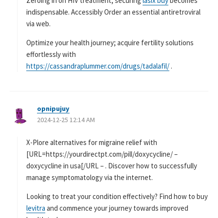
Zeroing in on HIV treatment, securing
lasix buy
becomes
indispensable. Accessibly Order an essential antiretroviral
via web.
Optimize your health journey; acquire fertility solutions
effortlessly with
https://cassandraplummer.com/drugs/tadalafil/
.
opnipujuy
よ
2024-12-25 12:14 AM
り
:
X-Plore alternatives for migraine relief with
[URL=https://yourdirectpt.com/pill/doxycycline/ –
doxycycline in usa[/URL – . Discover how to successfully
manage symptomatology via the internet.
Looking to treat your condition effectively? Find how to buy
levitra
and commence your journey towards improved