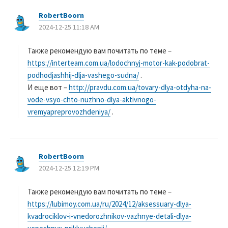
RobertBoorn
よ
2024-12-25 11:18 AM
り
:
Также рекомендую вам почитать по теме –
https://interteam.com.ua/lodochnyj-motor-kak-podobrat-
podhodjashhij-dlja-vashego-sudna/
.
И еще вот –
http://pravdu.com.ua/tovary-dlya-otdyha-na-
vode-vsyo-chto-nuzhno-dlya-aktivnogo-
vremyapreprovozhdeniya/
.
RobertBoorn
よ
2024-12-25 12:19 PM
り
:
Также рекомендую вам почитать по теме –
https://lubimoy.com.ua/ru/2024/12/aksessuary-dlya-
kvadrociklov-i-vnedorozhnikov-vazhnye-detali-dlya-