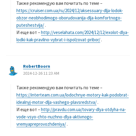
Также рекомендую вам почитать по теме –
https://cruiser.com.ua/ru/2024/12/aksessuary-dlja-lodok-
obzor-neobhodimogo-oborudovanija-dlja-komfortnogo-
puteshestvija/
.
И еще вот –
http://veselahata.com/2024/12/12/exolot-dlya-
lodki-kak-pravilno-vybrat-i-ispolzovat-pribor/
.
RobertBoorn
よ
2024-12-26 11:23 AM
り
:
Также рекомендую вам почитать по теме –
https://interteam.com.ua/lodochnye-motory-kak-podobrat-
idealnyj-motor-dlja-vashego-plavsredstva/
.
И еще вот –
http://pravdu.com.ua/tovary-dlya-otdyha-na-
vode-vsyo-chto-nuzhno-dlya-aktivnogo-
vremyapreprovozhdeniya/
.