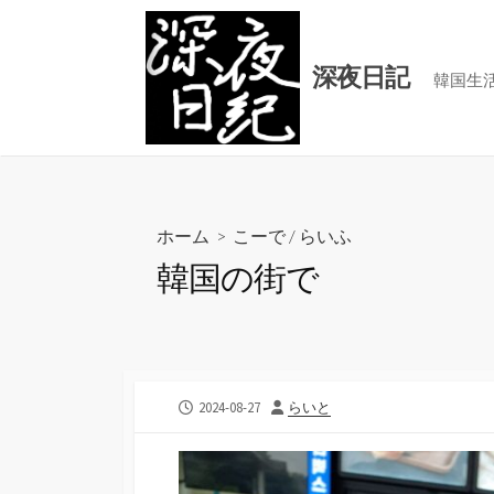
コ
ン
テ
深夜日記
韓国生
ン
ツ
へ
ス
キ
ホーム
>
こーで
/
らいふ
ッ
韓国の街で
プ
公
投
2024-08-27
らいと
開
稿
日
者