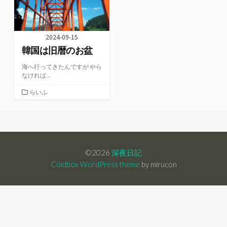
2024-09-15
韓国は旧暦のお盆
海へ行ってきたんですが やら
なければ...
カ
らいふ
テ
ゴ
リ
ー
©2026
深夜日記
Coldbox WordPress theme
by mirucon