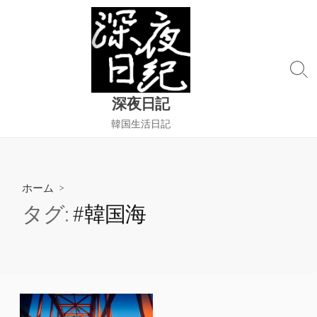
コ
ン
テ
ン
検
ツ
索
へ
深夜日記
切
ス
り
韓国生活日記
替
キ
え
ッ
プ
ホーム
>
タグ:
#韓国海