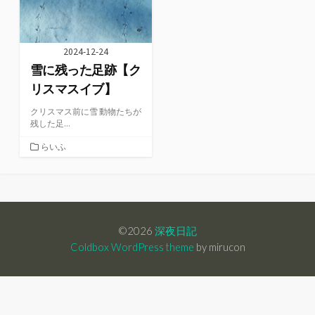
2024-12-24
雪に残った足跡【ク
リスマスイブ】
クリスマス前に雪 動物たちが
残した足...
カ
らいふ
テ
ゴ
リ
ー
©2026
深夜日記
Coldbox WordPress theme
by mirucon