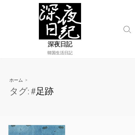
コ
ン
テ
ン
検
ツ
索
へ
深夜日記
切
ス
り
韓国生活日記
替
キ
え
ッ
プ
ホーム
>
タグ:
#足跡