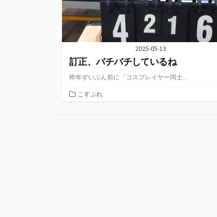
2025-05-13
訂正、バチバチしているね
昨年ずいぶん前に「コスプレイヤー同士...
カ
こすぷれ
テ
ゴ
リ
ー