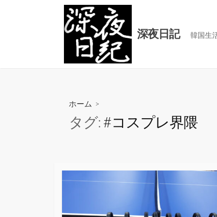
コ
ン
テ
深夜日記
韓国生
ン
ツ
へ
ス
キ
ホーム
>
ッ
タグ:
#コスプレ界隈
プ